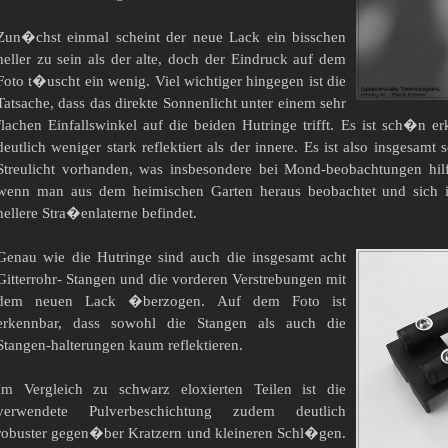
Zun�chst einmal scheint der neue Lack ein bisschen
heller zu sein als der alte, doch der Eindruck auf dem
Foto t�uscht ein wenig. Viel wichtiger hingegen ist die
Tatsache, dass das direkte Sonnenlicht unter einem sehr
flachen Einfallswinkel auf die beiden Hutringe trifft. Es ist sch�n
deutlich weniger stark reflektiert als der innere. Es ist also insgesam
Streulicht vorhanden, was insbesondere bei Mond-beobachtungen hilfr
wenn man aus dem heimischen Garten heraus beobachtet und sich 
hellere Stra�enlaterne befindet.
Genau wie die Hutringe sind auch die insgesamt acht
Gitterrohr- Stangen und die vorderen Verstrebungen mit
dem neuen Lack �berzogen. Auf dem Foto ist
erkennbar, dass sowohl die Stangen als auch die
Stangen-halterungen kaum reflektieren.
Im Vergleich zu schwarz eloxierten Teilen ist die
verwendete Pulverbeschichtung zudem deutlich
robuster gegen�ber Kratzern und kleineren Schl�gen.