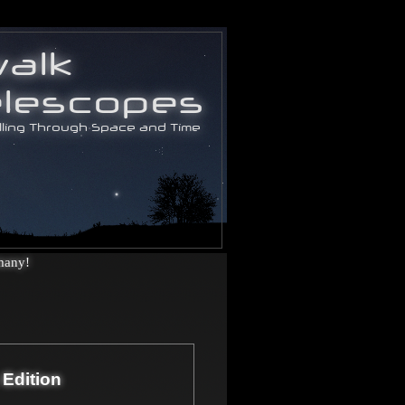
many!
 Edition