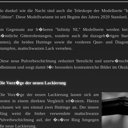
So dunkel wie die Nacht sind auch die Teleskope der Modellserie "I
Edition". Diese Modellvariante ist seit Beginn des Jahres 2020 Standard.
Im Gegensatz zur fr�heren "Infinity NL" Modellserie werden bei 
s�mtliche Gitterrohrstangen, sondern auch die dazugeh�rigen Sta
unten), die beiden Hutringe sowie die vorderen Quer- und Diagon
stumpfen, mattschwarzen Lack versehen.
Diese neue Pulverbeschichtung reduziert Streulicht und unerw�nscht
Minimum und sorgt damit f�r besonders kontrastreiche Bilder im Okula
Die Vorz�ge der neuen Lackierung
Die Vorz�ge der neuen Lackierung lassen sich am
besten in einem direkten Vergleich erl�utern. Hierzu
schauen wir uns einmal zwei Hutringe an. Der innere
Ring weist die bisher verwendete mattschwarze
Pulverbeschichtung auf, der �u�ere Ring hingegen
die neue Lackierung.