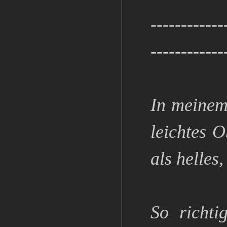
------------
------------
In meinem
leichtes 
als helles
So richti