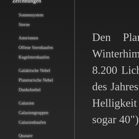
Zeichnungen
Sonnensystem
Sterne
Den Pla
Asterismen
Offene Sternhaufen
Winterhim
Kugelsternhaufen
8.200 Lic
Galaktische Nebel
Planetarische Nebel
des Jahre
Dunkelnebel
Helligkei
Galaxien
Galaxiengruppen
sogar 40")
Galaxienhaufen
Quasare