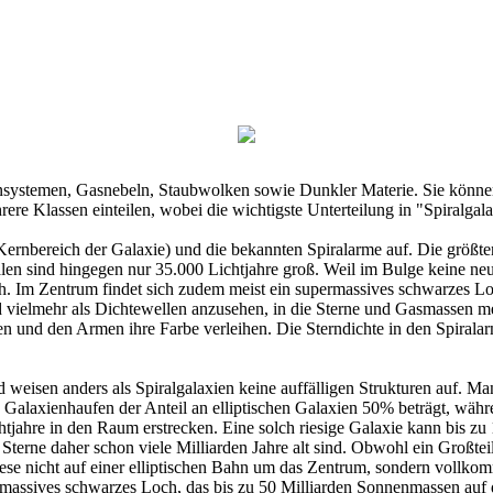
nsystemen, Gasnebeln, Staubwolken sowie Dunkler Materie. Sie können
 Klassen einteilen, wobei die wichtigste Unterteilung in "Spiralgalax
(Kernbereich der Galaxie) und die bekannten Spiralarme auf. Die größt
len sind hingegen nur 35.000 Lichtjahre groß. Weil im Bulge keine neu
ötlich. Im Zentrum findet sich zudem meist ein supermassives schwarzes
ind vielmehr als Dichtewellen anzusehen, in die Sterne und Gasmassen
ten und den Armen ihre Farbe verleihen. Die Sterndichte in den Spiral
d weisen anders als Spiralgalaxien keine auffälligen Strukturen auf. Ma
 Galaxienhaufen der Anteil an elliptischen Galaxien 50% beträgt, währ
chtjahre in den Raum erstrecken. Eine solch riesige Galaxie kann bis zu
terne daher schon viele Milliarden Jahre alt sind. Obwohl ein Großteil 
diese nicht auf einer elliptischen Bahn um das Zentrum, sondern vollk
rmassives schwarzes Loch, das bis zu 50 Milliarden Sonnenmassen auf