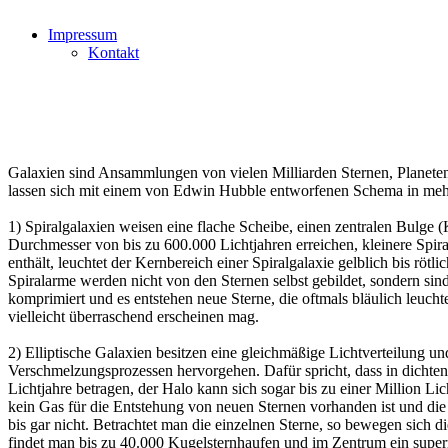
Impressum
Kontakt
Galaxien sind Ansammlungen von vielen Milliarden Sternen, Planete
lassen sich mit einem von Edwin Hubble entworfenen Schema in mehrere
1) Spiralgalaxien weisen eine flache Scheibe, einen zentralen Bulge 
Durchmesser von bis zu 600.000 Lichtjahren erreichen, kleinere Spira
enthält, leuchtet der Kernbereich einer Spiralgalaxie gelblich bis r
Spiralarme werden nicht von den Sternen selbst gebildet, sondern s
komprimiert und es entstehen neue Sterne, die oftmals bläulich leuch
vielleicht überraschend erscheinen mag.
2) Elliptische Galaxien besitzen eine gleichmäßige Lichtverteilung un
Verschmelzungsprozessen hervorgehen. Dafür spricht, dass in dichten
Lichtjahre betragen, der Halo kann sich sogar bis zu einer Million Li
kein Gas für die Entstehung von neuen Sternen vorhanden ist und die S
bis gar nicht. Betrachtet man die einzelnen Sterne, so bewegen sich 
findet man bis zu 40.000 Kugelsternhaufen und im Zentrum ein supe