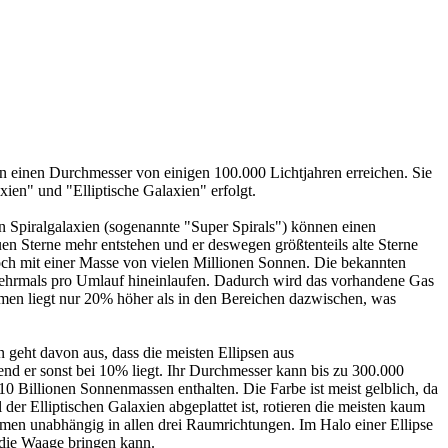
 einen Durchmesser von einigen 100.000 Lichtjahren erreichen. Sie
ien" und "Elliptische Galaxien" erfolgt.
en Spiralgalaxien (sogenannte "Super Spirals") können einen
en Sterne mehr entstehen und er deswegen größtenteils alte Sterne
 Loch mit einer Masse von vielen Millionen Sonnen. Die bekannten
 mehrmals pro Umlauf hineinlaufen. Dadurch wird das vorhandene Gas
armen liegt nur 20% höher als in den Bereichen dazwischen, was
n geht davon aus, dass die meisten Ellipsen aus
end er sonst bei 10% liegt. Ihr Durchmesser kann bis zu 300.000
 10 Billionen Sonnenmassen enthalten. Die Farbe ist meist gelblich, da
der Elliptischen Galaxien abgeplattet ist, rotieren die meisten kaum
ommen unabhängig in allen drei Raumrichtungen. Im Halo einer Ellipse
 die Waage bringen kann.